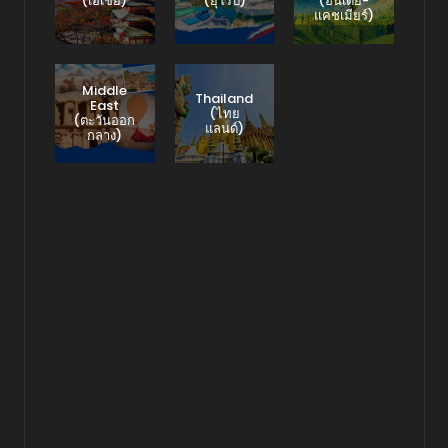
(เอเชีย)
(ยุโรป)
(อินเดีย-
แคชเมียร์)
Middle
Thailand
East
(ไทย
(ตะวันออก
แลนด์)
กลาง)