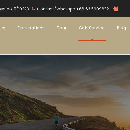
nse no. 11/10323
Contact/Whatapp +66 63 5909632
 us
Destinations
Tour
Cab Service
Blog