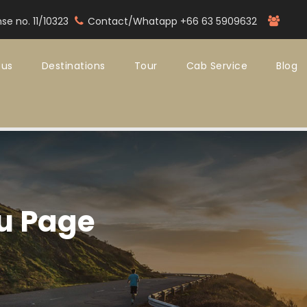
nse no. 11/10323
Contact/Whatapp +66 63 5909632
 us
Destinations
Tour
Cab Service
Blog
u Page