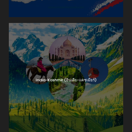
India-Kashmir (อินเดีย-แคชเมียร์)