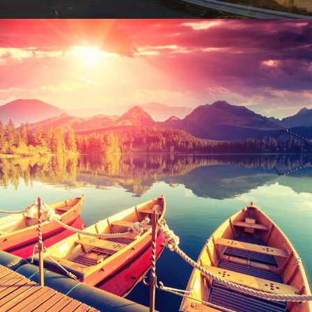
Inceptos Bibm Sem
Adventure
/
Tour