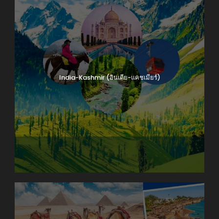
India-Kashmir (อินเดีย-แคชเมียร์)