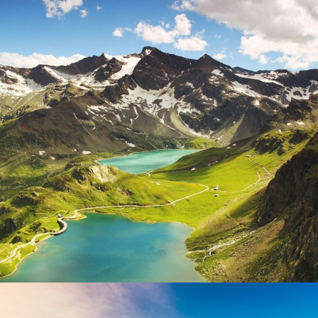
Fusce Pelleque Conse
Adventure
/
Nature