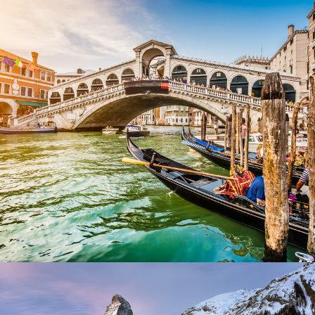
Ultricies Fusce Quam
Adventure
/
City