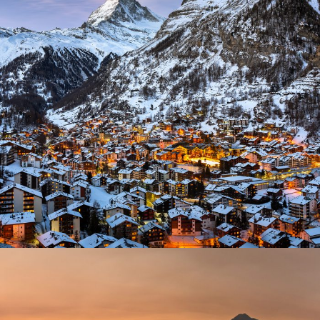
Zermatt Switzerland
Ocean
/
Tour