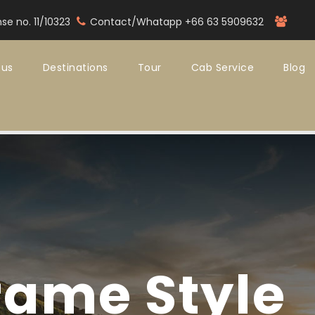
nse no. 11/10323
Contact/Whatapp +66 63 5909632
 us
Destinations
Tour
Cab Service
Blog
rame Style