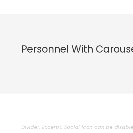
Personnel With Carous
Divider, Excerpt, Social icon can be disabl