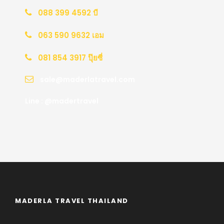
088 399 4592 บี
063 590 9632 เอม
081 854 3917 ปุ๊ยซี่
sale@maderlatravel.com
Line : @madertravel
MADERLA TRAVEL THAILAND