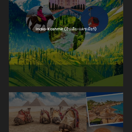
India-Kashmir (อินเดีย-แคชเมียร์)