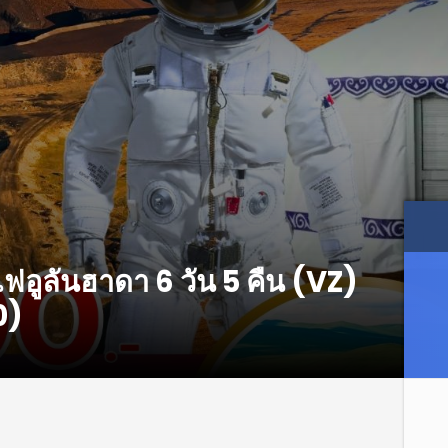
ฟอูลันฮาดา 6 วัน 5 คืน (VZ)
0)