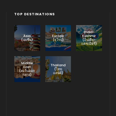
TOP DESTINATIONS
India-
Asia
Europe
Kashmir
(เอเชีย)
(ยุโรป)
(อินเดีย-
แคชเมียร์)
Middle
Thailand
East
(ไทย
(ตะวันออก
แลนด์)
กลาง)