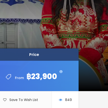
Price
Price
฿23,900
฿23,900
From
From
Save To Wish List
849