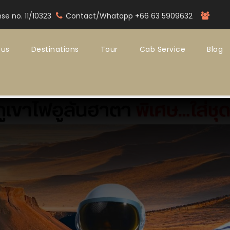
nse no. 11/10323
Contact/Whatapp +66 63 5909632
 us
Destinations
Tour
Cab Service
Blog