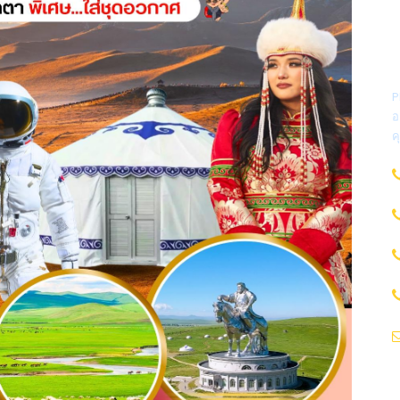
P
อ
ค