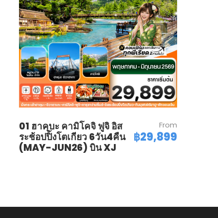
01 ฮาคุบะ คามิโคจิ ฟูจิ อิส
From
฿29,899
ระช้อปปิ้งโตเกียว 6วัน4คืน
(MAY-JUN26) บิน XJ