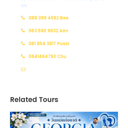
คุณ.
088 399 4592 Bee
063 590 9632 Aim
081 854 3917 Pussi
0641464793 Chu
sale@marderlatravel.com
Related Tours