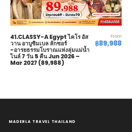
41.CLASSY-A Egypt ไคโร อัส
From
฿89,988
วาน อาบูซิมเบล ลักซอร์
-อารยธรรมโบราณแห่งลุ่มแม่น้ำ
ไนล์ 7 วัน 5 คืน Jun 2026 –
Mar 2027 (89,988)
MADERLA TRAVEL THAILAND