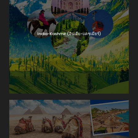
India-Kashmir (อินเดีย-แคชเมียร์)