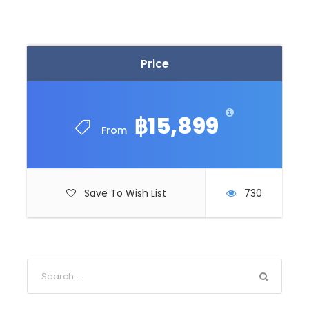
0
SHARES
Price
฿15,899
From
Save To Wish List
730