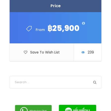
Price
฿25,900
From
Save To Wish List
239