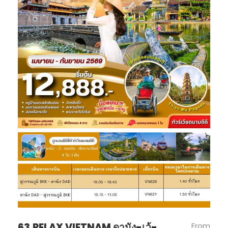
63.RELAX VIETNAM ดานัง-เว้-
From