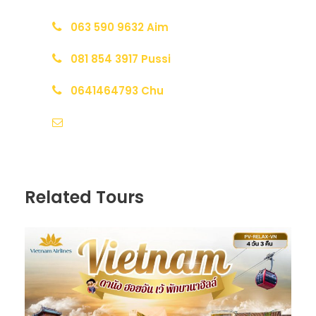
063 590 9632 Aim
081 854 3917 Pussi
0641464793 Chu
sale@marderlatravel.com
Related Tours