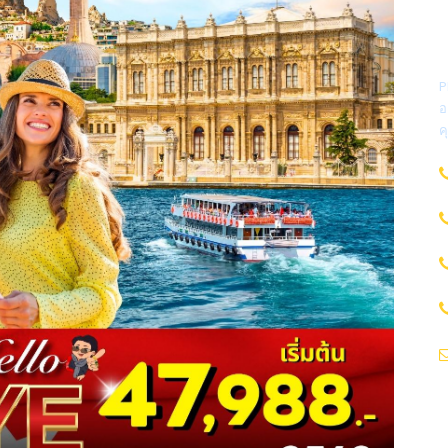
P
อ
ค