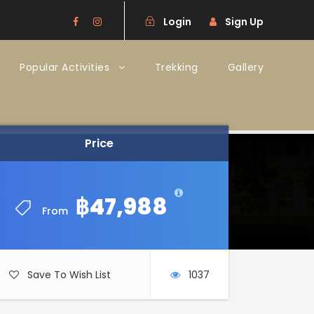
Login
Sign Up
Popular Activities
Trekking
Gallery
Price
Price
฿47,988
฿47,988
From
From
Save To Wish List
1037