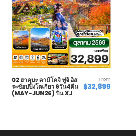
02 ฮาคุบะ คามิโคจิ ฟูจิ อิส
From
฿32,899
ระช้อปปิ้งโตเกียว 6วัน4คืน
(MAY-JUN26) บิน XJ