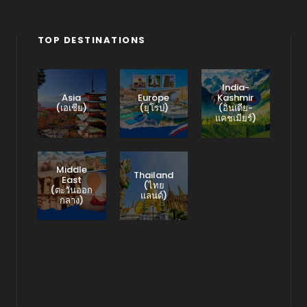
TOP DESTINATIONS
India-
Asia
Europe
Kashmir
(เอเชีย)
(ยุโรป)
(อินเดีย-
แคชเมียร์)
Middle
Thailand
East
(ไทย
(ตะวันออก
แลนด์)
กลาง)