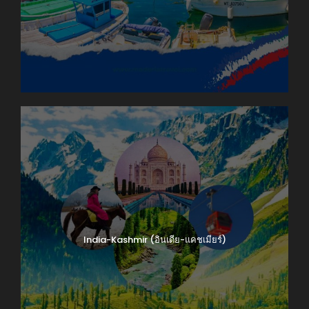
India-Kashmir (อินเดีย-แคชเมียร์)