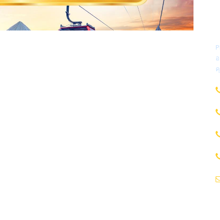
P
อ
ค