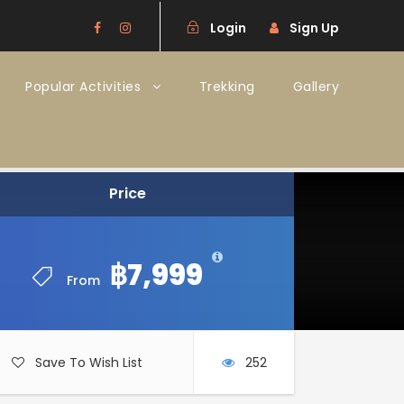
Login
Sign Up
Popular Activities
Trekking
Gallery
Price
฿7,999
From
Save To Wish List
252